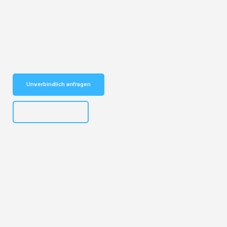
Entdecken Sie das
#1 Umzugsunternehmen in Frankfurt
– Ihr
vertrauenswürdiger Begleiter für Umzüge Frankfurt Oulu!
Schnelle Antwort in garantiert unter 2 Minuten: Jetzt
unverbindlichen Kostenvoranschlag erhalten!
Unverbindlich anfragen
+4915792653310