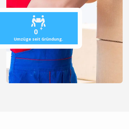
+
0
Umzüge seit Gründung.