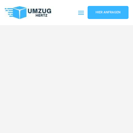
HIER ANFRAGEN
Umzugsunternehmen Frankfurt
Umzugsservice Frankfurt