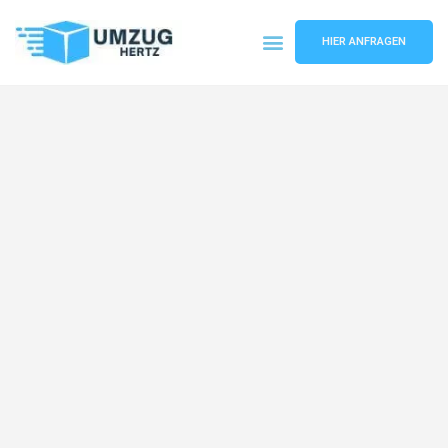
HIER ANFRAGEN
Umzugsunternehmen Frankfurt
Umzugsservice Frankfurt