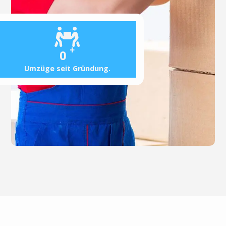
+
0
Umzüge seit Gründung.