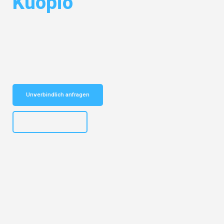
Kuopio
Entdecken Sie das
#1 Umzugsunternehmen in Frankfurt
– Ihr
vertrauenswürdiger Begleiter für Umzüge Frankfurt Kuopio!
Schnelle Antwort in garantiert unter 2 Minuten: Jetzt
unverbindlichen Kostenvoranschlag erhalten!
Unverbindlich anfragen
+4915792653310