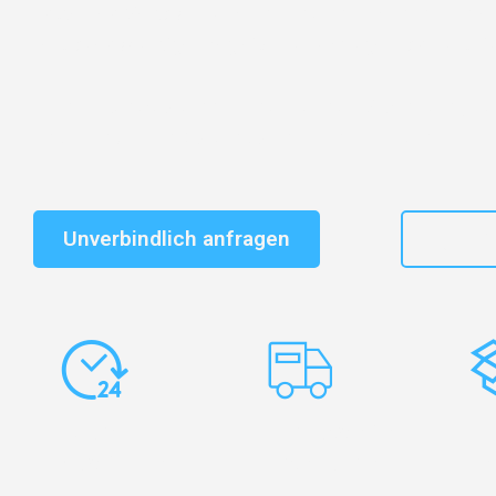
Entdecken Sie das
#1 Umzugsunternehmen in Frankf
vertrauenswürdiger Begleiter für Umzüge Frankfurt Lib
Schnelle Antwort in garantiert unter 2 Minuten: Jet
unverbindlichen Kostenvoranschlag erhalten!
Unverbindlich anfragen
+49
Express-
Europaweite
Ko
Abwicklung
Transporte
Ve