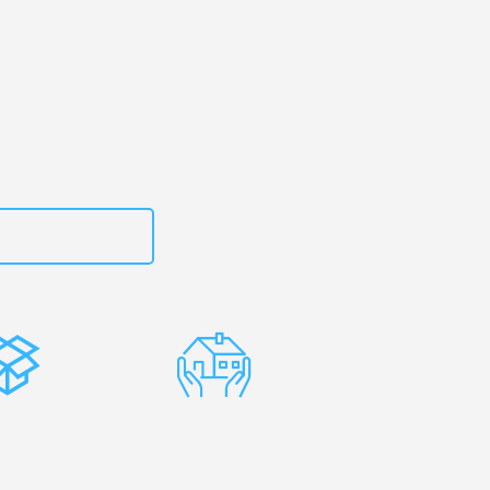
urt
– Ihr
erec!
zt
15792653310
stenlose
Erfahrene
rpackung
Umzugsprofis