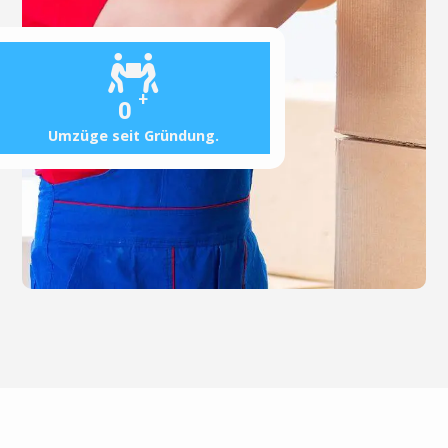
+
0
Umzüge seit Gründung.