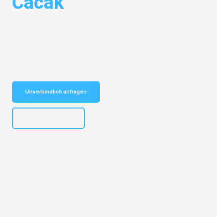
Cacak
Entdecken Sie das
#1 Umzugsunternehmen in Frankfurt
– Ihr
vertrauenswürdiger Begleiter für Umzüge Frankfurt Cacak!
Schnelle Antwort in garantiert unter 2 Minuten: Jetzt
unverbindlichen Kostenvoranschlag erhalten!
Unverbindlich anfragen
+4915792653310