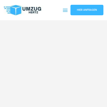
HIER ANFRAGEN
Umzugsunternehmen Frankfurt
Umzugsservice Frankfurt