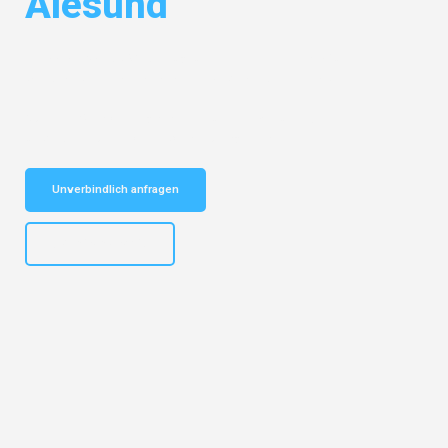
Alesund
Entdecken Sie das
#1 Umzugsunternehmen in Frankfurt
– Ihr
vertrauenswürdiger Begleiter für Umzüge Frankfurt Alesund!
Schnelle Antwort in garantiert unter 2 Minuten: Jetzt
unverbindlichen Kostenvoranschlag erhalten!
Unverbindlich anfragen
+4915792653310