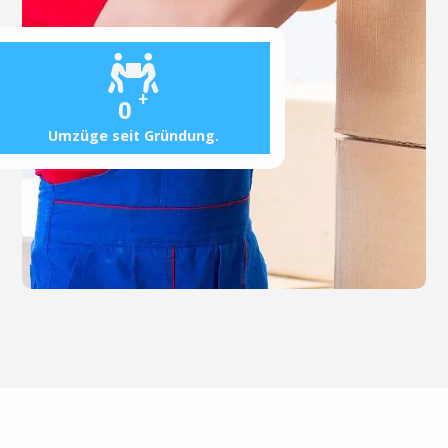
+
0
Umzüge seit Gründung.