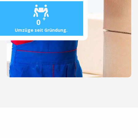
+
0
Umzüge seit Gründung.