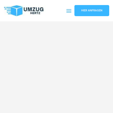
HIER ANFRAGEN
Umzugsunternehmen Frankfurt
Umzugsservice Frankfurt