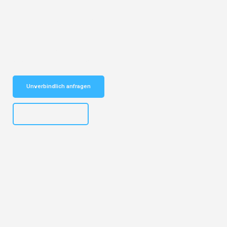
Entdecken Sie das
#1 Umzugsunternehmen in Frankfurt
– Ihr
vertrauenswürdiger Begleiter für Umzüge Frankfurt Schumen!
Schnelle Antwort in garantiert unter 2 Minuten: Jetzt
unverbindlichen Kostenvoranschlag erhalten!
Unverbindlich anfragen
+4915792653310